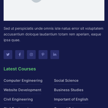
Sed ut perspiciatis unde omnis iste natus error sit voluptatem
accusantium doloque laudantium totam rem aperiam, eaque
ipsa quae.
T
F
I
P
L
w
a
n
i
i
i
c
s
n
n
t
e
t
t
k
Latest Courses
t
b
a
e
e
e
o
g
r
d
r
o
r
e
i
k
a
s
n
Computer Engineering
Social Science
-
m
t
-
f
-
i
p
n
Website Development
Business Studies
Civil Engineering
Important of English