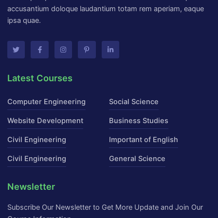
accusantium doloque laudantium totam rem aperiam, eaque
ipsa quae.
T
F
I
P
L
w
a
n
i
i
i
c
s
n
n
t
e
t
t
k
Latest Courses
t
b
a
e
e
e
o
g
r
d
r
o
r
e
i
k
a
s
n
Computer Engineering
Social Science
-
m
t
-
f
-
i
p
n
Website Development
Business Studies
Civil Engineering
Important of English
Civil Engineering
General Science
Newsletter
Subscribe Our Newsletter to Get More Update and Join Our