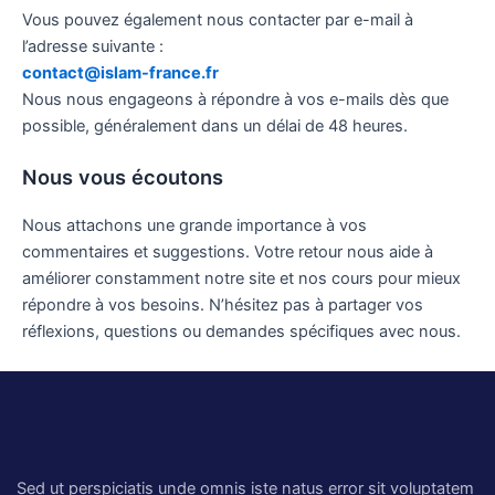
s
Vous pouvez également nous contacter par e-mail à
s
l’adresse suivante :
a
contact@islam-france.fr
g
Nous nous engageons à répondre à vos e-mails dès que
e
possible, généralement dans un délai de 48 heures.
Nous vous écoutons
Nous attachons une grande importance à vos
commentaires et suggestions. Votre retour nous aide à
améliorer constamment notre site et nos cours pour mieux
répondre à vos besoins. N’hésitez pas à partager vos
réflexions, questions ou demandes spécifiques avec nous.
Sed ut perspiciatis unde omnis iste natus error sit voluptatem