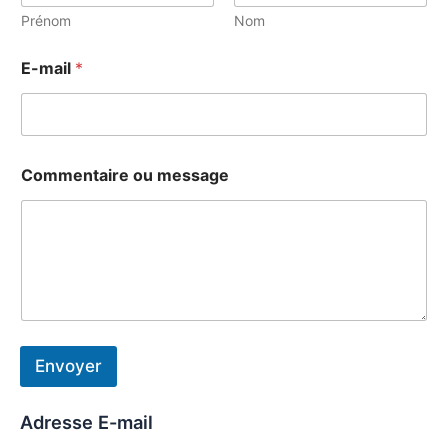
Prénom
Nom
E-mail
*
N
Commentaire ou message
o
m
C
o
m
m
e
n
t
a
Envoyer
i
r
e
Adresse E-mail
m
e