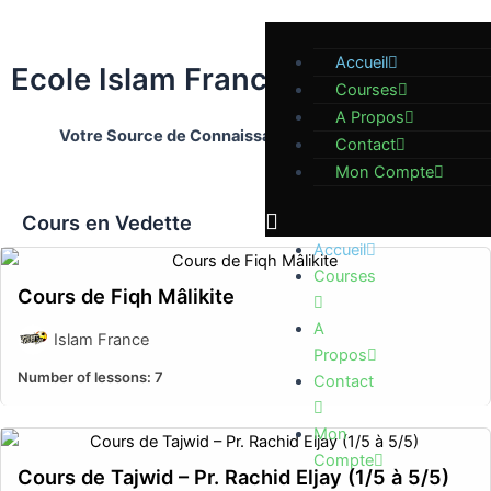
Aller
au
Accueil
contenu
Ecole Islam France
Courses
A Propos
Votre Source de Connaissance et de Spiritualité
Contact
Mon Compte
Cours en Vedette
Accueil
Courses
Cours de Fiqh Mâlikite
A
Islam France
Propos
Number of lessons:
7
Contact
Mon
Compte
Cours de Tajwid – Pr. Rachid Eljay (1/5 à 5/5)