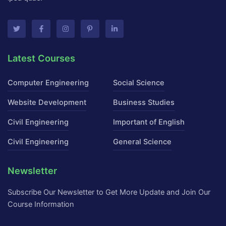
T
F
I
P
L
w
a
n
i
i
i
c
s
n
n
t
e
t
t
k
Latest Courses
t
b
a
e
e
e
o
g
r
d
r
o
r
e
i
k
a
s
n
Computer Engineering
Social Science
-
m
t
-
f
-
i
p
n
Website Development
Business Studies
Civil Engineering
Important of English
Civil Engineering
General Science
Newsletter
Subscribe Our Newsletter to Get More Update and Join Our
Course Information