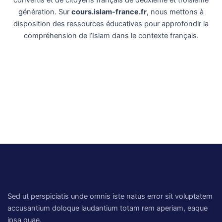
convertis et de citoyens français de deuxième et troisième
génération. Sur
cours.islam-france.fr
, nous mettons à
disposition des ressources éducatives pour approfondir la
compréhension de l’Islam dans le contexte français.
Sed ut perspiciatis unde omnis iste natus error sit voluptatem
accusantium doloque laudantium totam rem aperiam, eaque
ipsa quae.